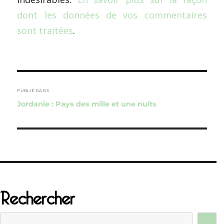
dont les données de vos commentaires
sont traitées
.
Navigation
de
PUBLIÉ DANS
Jordanie : Pays des mille et une nuits
l’article
Rechercher