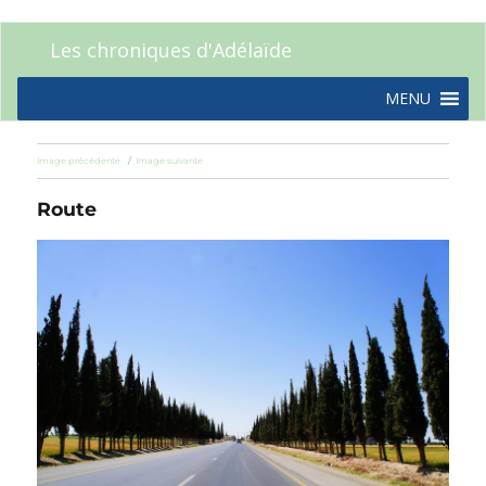
Les chroniques d'Adélaïde
MENU
Image précédente
Image suivante
Route