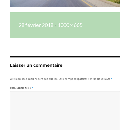
Publié
Taille
28 février 2018
1000 × 665
le
réelle
Laisser un commentaire
Votre adresse e-mail ne sera pas publiée.
Les champs obligatoires sont indiqués avec
*
COMMENTAIRE
*