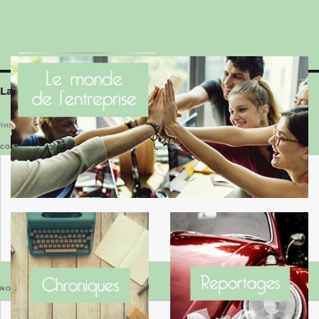
Le Benaise de la Charente-Maritime vaut bien
le Hygge du Danemark !
Laisser un commentaire
Votre adresse e-mail ne sera pas publiée.
Les champs obligatoires sont indiqués avec
*
COMMENTAIRE
*
NOM
*