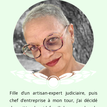
Navigation
de
PUBLIÉ DANS
Jordanie : Pays des mille et une nuits
l’article
Fille d’un artisan-expert judiciaire, puis
chef d’entreprise à mon tour, j’ai décidé