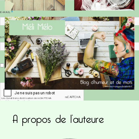
E-MAIL
*
SITE WEB
Enregistrer mon nom, mon e-mail et mon site dans le navigateur pour mon prochain commentaire.
A propos de l’auteure
Ce site utilise Akismet pour réduire les indésirab
commentaires sont traitées
.