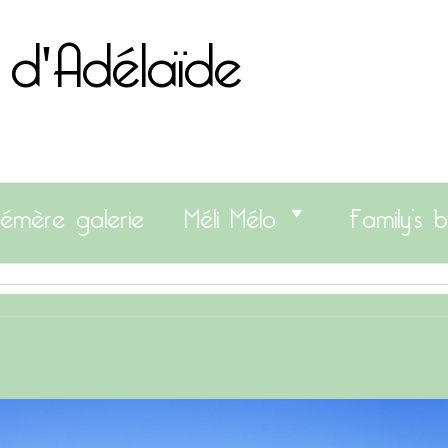
 d'Adélaïde
émère galerie
Méli Mélo
Family’s b