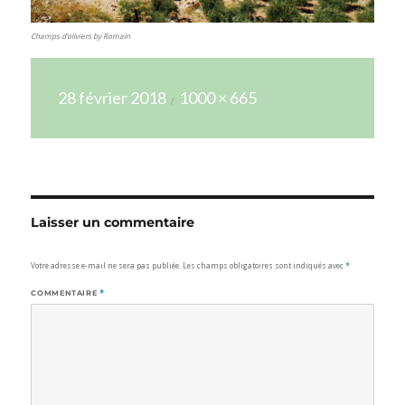
Champs d’oliviers by Romain
Publié
Taille
28 février 2018
1000 × 665
le
réelle
Laisser un commentaire
Votre adresse e-mail ne sera pas publiée.
Les champs obligatoires sont indiqués avec
*
COMMENTAIRE
*