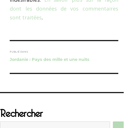
dont les données de vos commentaires
sont traitées
.
Navigation
de
PUBLIÉ DANS
Jordanie : Pays des mille et une nuits
l’article
Rechercher