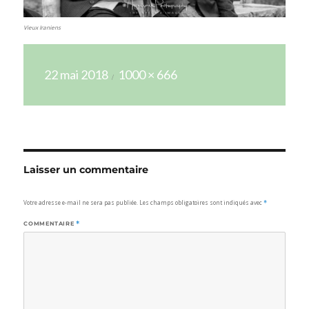
Vieux Iraniens
Publié
Taille
22 mai 2018
1000 × 666
le
réelle
Laisser un commentaire
Votre adresse e-mail ne sera pas publiée.
Les champs obligatoires sont indiqués avec
*
COMMENTAIRE
*