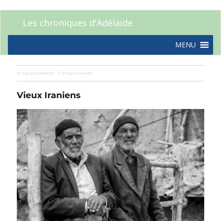
Les chroniques d'Adélaïde
MENU
Image précédente
Image suivante
Vieux Iraniens