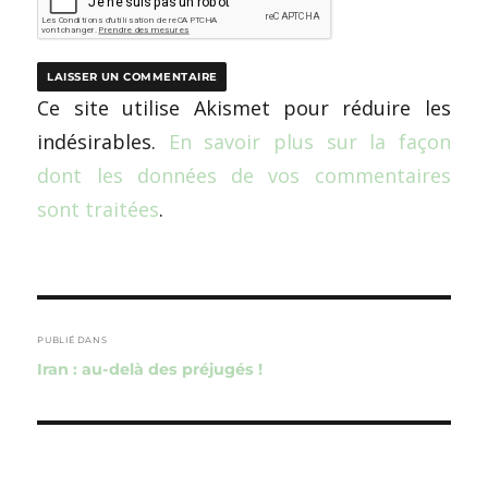
Ce site utilise Akismet pour réduire les
indésirables.
En savoir plus sur la façon
dont les données de vos commentaires
sont traitées
.
Navigation
de
PUBLIÉ DANS
Iran : au-delà des préjugés !
l’article