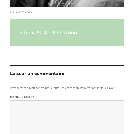
Joueur de tambour
Publié
Taille
21 mai 2018
1000 × 666
le
réelle
Laisser un commentaire
Votre adresse e-mail ne sera pas publiée.
Les champs obligatoires sont indiqués avec
*
COMMENTAIRE
*