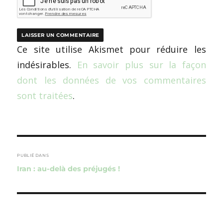
Ce site utilise Akismet pour réduire les
indésirables.
En savoir plus sur la façon
dont les données de vos commentaires
sont traitées
.
Navigation
de
PUBLIÉ DANS
Iran : au-delà des préjugés !
l’article