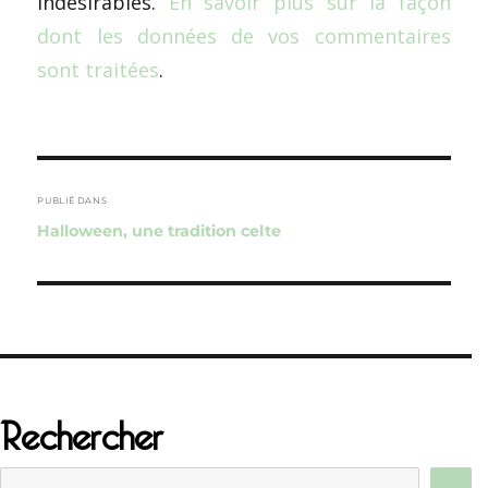
indésirables.
En savoir plus sur la façon
dont les données de vos commentaires
sont traitées
.
Navigation
de
PUBLIÉ DANS
Halloween, une tradition celte
l’article
Rechercher