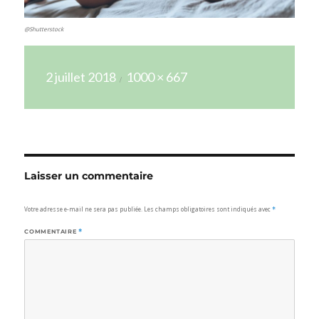
@Shutterstock
Publié
Taille
2 juillet 2018
1000 × 667
le
réelle
Laisser un commentaire
Votre adresse e-mail ne sera pas publiée.
Les champs obligatoires sont indiqués avec
*
COMMENTAIRE
*