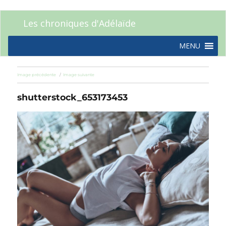
Les chroniques d'Adélaïde
MENU
Image précédente
Image suivante
shutterstock_653173453