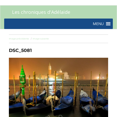
Les chroniques d'Adélaïde
MENU
Image précédente
Image suivante
DSC_5081