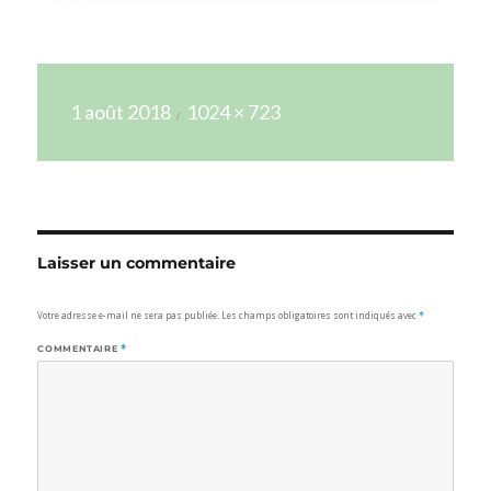
Publié
Taille
1 août 2018
1024 × 723
le
réelle
Laisser un commentaire
Votre adresse e-mail ne sera pas publiée.
Les champs obligatoires sont indiqués avec
*
COMMENTAIRE
*