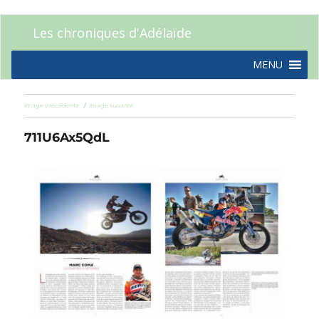
Les chroniques d'Adélaïde
MENU
Image précédente
Image suivante
711U6Ax5QdL