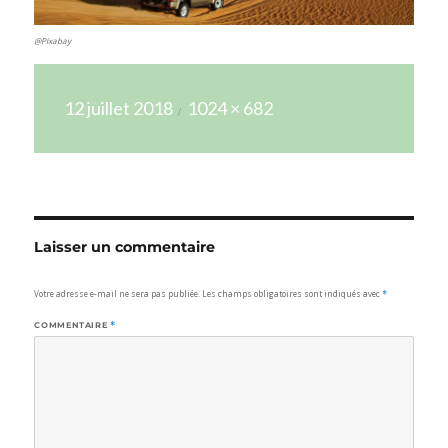
@Pixabay
Publié
Taille
12 juillet 2018
1024 × 682
le
réelle
Laisser un commentaire
Votre adresse e-mail ne sera pas publiée.
Les champs obligatoires sont indiqués avec
*
COMMENTAIRE
*