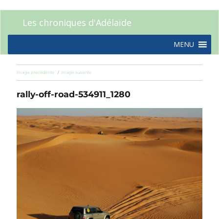
Les chroniques d'Adélaïde
MENU
Image précédente
Image suivante
rally-off-road-534911_1280