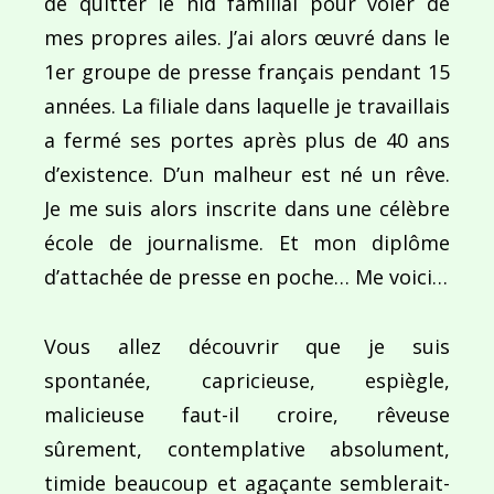
de quitter le nid familial pour voler de
mes propres ailes. J’ai alors œuvré dans le
Ce site utilise Akismet pour réduire les indésirab
1er groupe de presse français pendant 15
commentaires sont traitées
.
années. La filiale dans laquelle je travaillais
a fermé ses portes après plus de 40 ans
d’existence. D’un malheur est né un rêve.
Je me suis alors inscrite dans une célèbre
école de journalisme. Et mon diplôme
Navigation
d’attachée de presse en poche… Me voici…
de
PUBLIÉ DANS
Episode 5 : Le Trophée Roses des Sables, une saga
Vous allez découvrir que je suis
l’article
spontanée, capricieuse, espiègle,
malicieuse faut-il croire, rêveuse
sûrement, contemplative absolument,
timide beaucoup et agaçante semblerait-