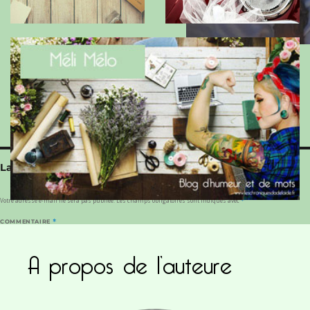
Géraldine Rey @Désertours
Laisser un commentaire
Votre adresse e-mail ne sera pas publiée.
Les champs obligatoires sont indiqués avec
*
COMMENTAIRE
*
A propos de l’auteure