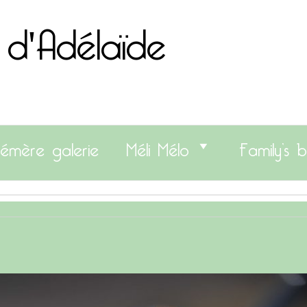
 d'Adélaïde
émère galerie
Méli Mélo
Family’s b