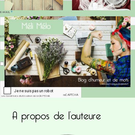
E-MAIL
*
SITE WEB
Enregistrer mon nom, mon e-mail et mon site dans le navigateur pour mon prochain commentaire.
A propos de l’auteure
Ce site utilise Akismet pour réduire les indésirab
commentaires sont traitées
.