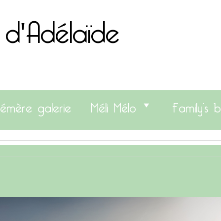
 d'Adélaïde
émère galerie
Méli Mélo
Family’s b