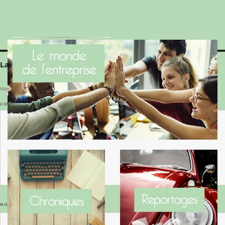
Le Benaise de la Charente-Maritime vaut bien
le Hygge du Danemark !
Laisser un commentaire
Votre adresse e-mail ne sera pas publiée.
Les champs obligatoires sont indiqués avec
*
COMMENTAIRE
*
NOM
*