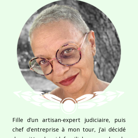
Navigation
de
PUBLIÉ DANS
Episode 4 : C’est quoi le Trophée Roses des Sabl
l’article
Fille d’un artisan-expert judiciaire, puis
chef d’entreprise à mon tour, j’ai décidé