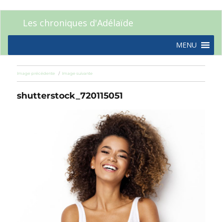
Les chroniques d'Adélaïde
MENU
Image précédente
Image suivante
shutterstock_720115051