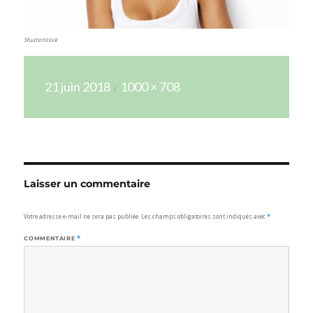
Shutterstock
Publié
Taille
21 juin 2018
1000 × 708
le
réelle
Laisser un commentaire
Votre adresse e-mail ne sera pas publiée.
Les champs obligatoires sont indiqués avec
*
COMMENTAIRE
*