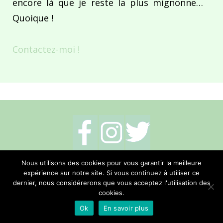
encore là que je reste la plus mignonne…
Quoique !
Contactez-moi !
Mentions légales
-
Politique de cookies
-
Nous utilisons des cookies pour vous garantir la meilleure
expérience sur notre site. Si vous continuez à utiliser ce
Me contacter
dernier, nous considérerons que vous acceptez l'utilisation des
cookies.
Réalisation Hano Communication
Ok
En savoir plus