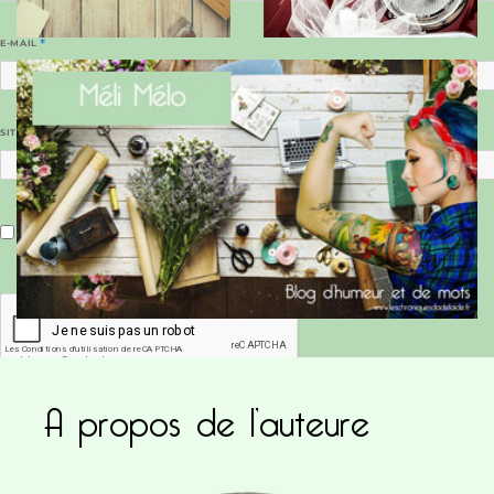
E-MAIL
*
SITE WEB
Enregistrer mon nom, mon e-mail et mon site dans le navigateur pour mon prochain commentaire.
A propos de l’auteure
Ce site utilise Akismet pour réduire les indésirab
commentaires sont traitées
.