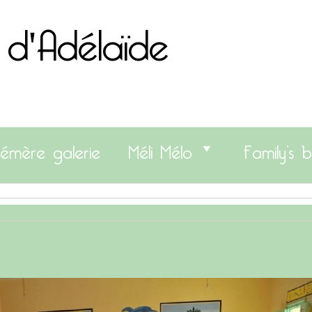
 d'Adélaïde
émère galerie
Méli Mélo
Family’s b