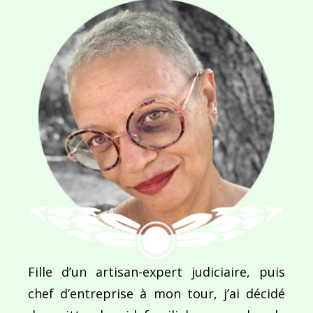
Navigation
de
PUBLIÉ DANS
Épisode 20 – Jour 5 : Super Spéciale Wonder Wo
l’article
Fille d’un artisan-expert judiciaire, puis
chef d’entreprise à mon tour, j’ai décidé