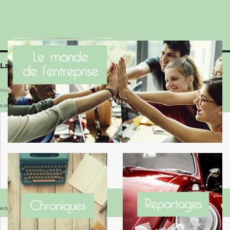
Le Benaise de la Charente-Maritime vaut bien
le Hygge du Danemark !
Laisser un commentaire
Votre adresse e-mail ne sera pas publiée.
Les champs obligatoires sont indiqués avec
*
COMMENTAIRE
*
NOM
*