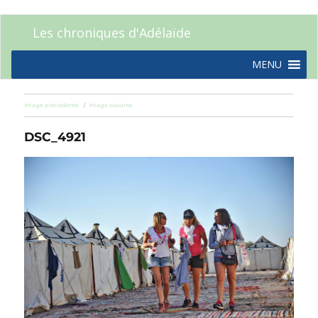
Les chroniques d'Adélaïde
MENU
Image précédente
Image suivante
DSC_4921