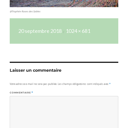
@Trophée Roses des Sables
Publié
Taille
20 septembre 2018
1024 × 681
le
réelle
Laisser un commentaire
Votre adresse e-mail ne sera pas publiée.
Les champs obligatoires sont indiqués avec
*
COMMENTAIRE
*