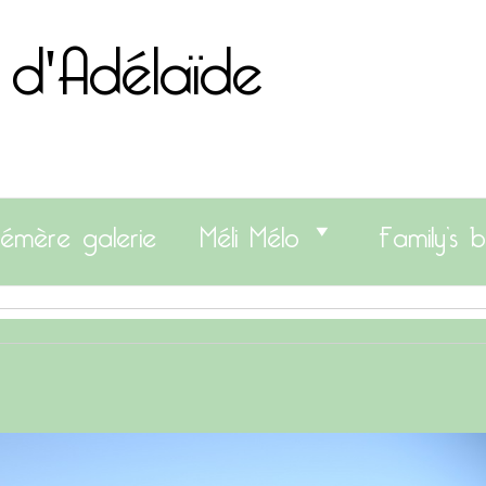
 d'Adélaïde
émère galerie
Méli Mélo
Family’s b