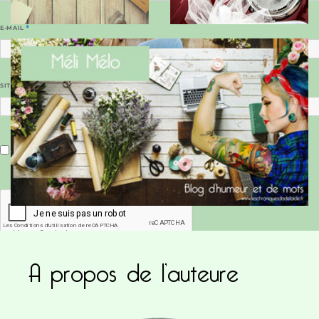
E-MAIL
*
SITE WEB
Enregistrer mon nom, mon e-mail et mon site dans le navigateur pour mon prochain commentaire.
A propos de l’auteure
Ce site utilise Akismet pour réduire les indésirab
commentaires sont traitées
.