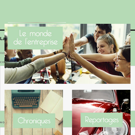
Le Benaise de la Charente-Maritime vaut bien
le Hygge du Danemark !
Laisser un commentaire
Votre adresse e-mail ne sera pas publiée.
Les champs obligatoires sont indiqués avec
*
COMMENTAIRE
*
NOM
*