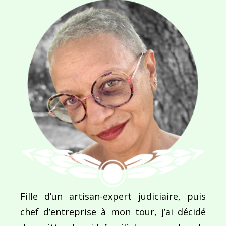
Navigation
de
PUBLIÉ DANS
Episode 13 : Interview de Géraldine Rey – Logisti
l’article
Fille d’un artisan-expert judiciaire, puis
chef d’entreprise à mon tour, j’ai décidé