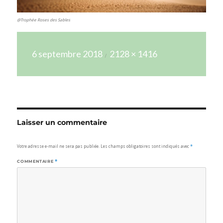
@Trophée Roses des Sables
Publié
Taille
6 septembre 2018
2128 × 1416
le
réelle
Laisser un commentaire
Votre adresse e-mail ne sera pas publiée.
Les champs obligatoires sont indiqués avec
*
COMMENTAIRE
*