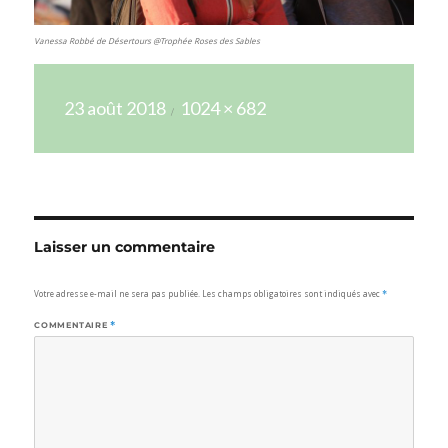
Vanessa Robbé de Désertours @Trophée Roses des Sables
Publié
Taille
23 août 2018
1024 × 682
le
réelle
Laisser un commentaire
Votre adresse e-mail ne sera pas publiée.
Les champs obligatoires sont indiqués avec
*
COMMENTAIRE
*