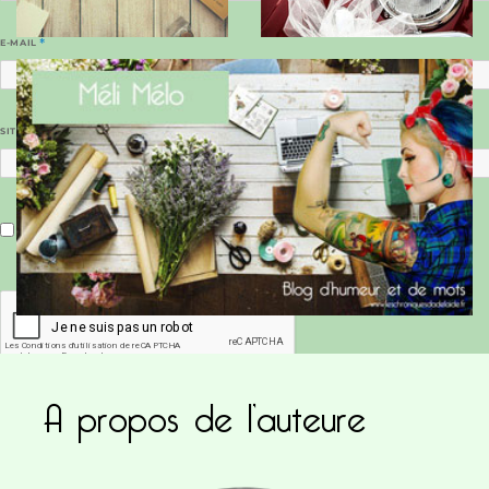
E-MAIL
*
SITE WEB
Enregistrer mon nom, mon e-mail et mon site dans le navigateur pour mon prochain commentaire.
A propos de l’auteure
Ce site utilise Akismet pour réduire les indésirab
commentaires sont traitées
.