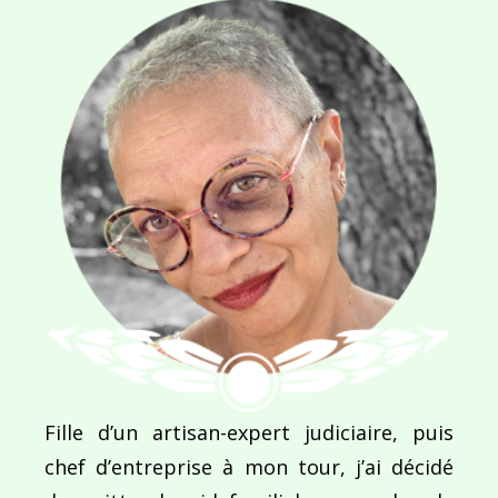
Navigation
de
PUBLIÉ DANS
Épisode 11 : Tracé du Trophée Roses des Sables 2
l’article
Fille d’un artisan-expert judiciaire, puis
chef d’entreprise à mon tour, j’ai décidé