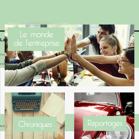
Le Benaise de la Charente-Maritime vaut bien
le Hygge du Danemark !
Laisser un commentaire
Votre adresse e-mail ne sera pas publiée.
Les champs obligatoires sont indiqués avec
*
COMMENTAIRE
*
NOM
*