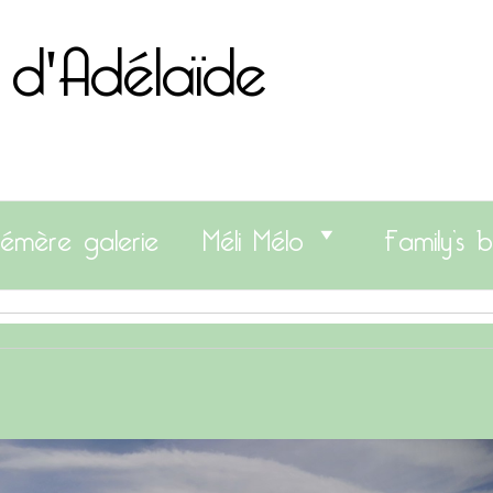
 d'Adélaïde
émère galerie
Méli Mélo
Family’s b