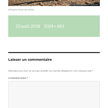
@Trophée Roses des Sables
Publié
Taille
23 août 2018
1024 × 681
le
réelle
Laisser un commentaire
Votre adresse e-mail ne sera pas publiée.
Les champs obligatoires sont indiqués avec
*
COMMENTAIRE
*