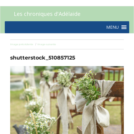
Les chroniques d'Adélaïde
MENU
Image précédente
Image suivante
shutterstock_510857125