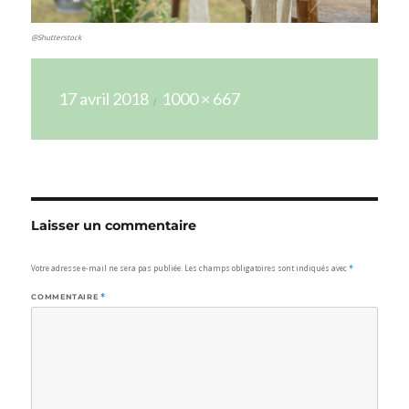
@Shutterstock
Publié
Taille
17 avril 2018
1000 × 667
le
réelle
Laisser un commentaire
Votre adresse e-mail ne sera pas publiée.
Les champs obligatoires sont indiqués avec
*
COMMENTAIRE
*