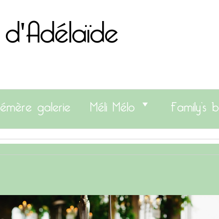
 d'Adélaïde
émère galerie
Méli Mélo
Family’s b