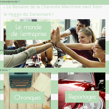
COMMENTAIRE
*
Le Benaise de la Charente-Maritime vaut bien
le Hygge du Danemark !
NOM
*
E-MAIL
*
SITE WEB