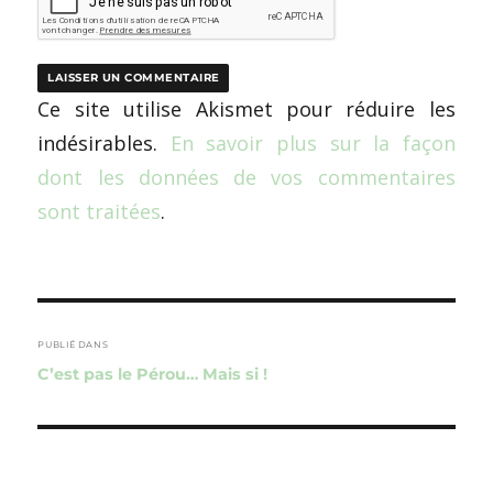
Ce site utilise Akismet pour réduire les
indésirables.
En savoir plus sur la façon
dont les données de vos commentaires
sont traitées
.
Navigation
de
PUBLIÉ DANS
C’est pas le Pérou… Mais si !
l’article