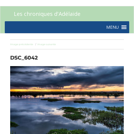
Les chroniques d'Adélaïde
MENU
Image précédente
Image suivante
DSC_6042