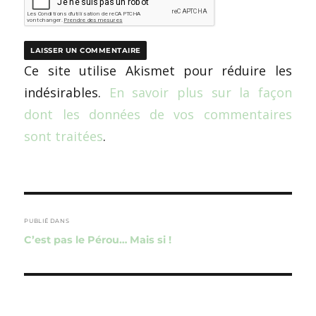
Ce site utilise Akismet pour réduire les
indésirables.
En savoir plus sur la façon
dont les données de vos commentaires
sont traitées
.
Navigation
de
PUBLIÉ DANS
C’est pas le Pérou… Mais si !
l’article