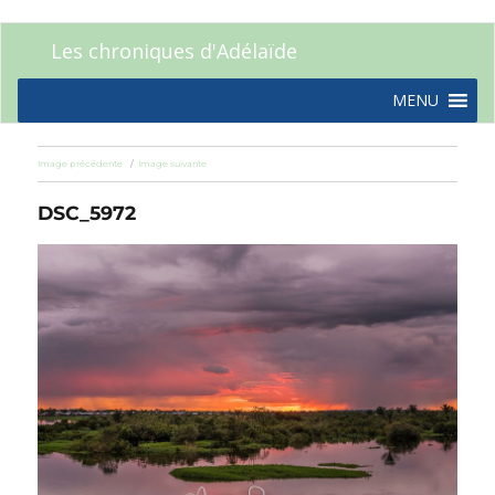
Les chroniques d'Adélaïde
MENU
Image précédente
Image suivante
DSC_5972