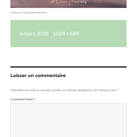
L’Amazone by Nicolas Messner
Publié
Taille
6 mars 2018
1024 × 684
le
réelle
Laisser un commentaire
Votre adresse e-mail ne sera pas publiée.
Les champs obligatoires sont indiqués avec
*
COMMENTAIRE
*