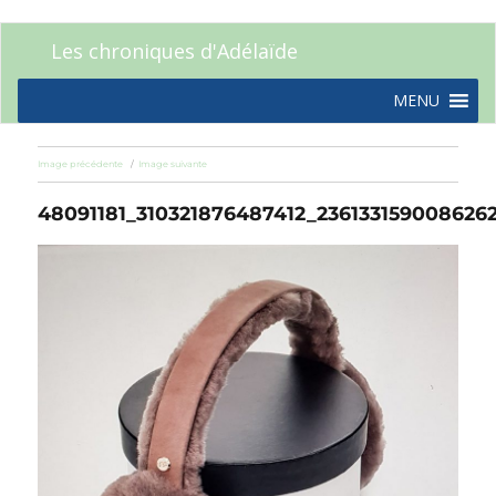
Les chroniques d'Adélaïde
MENU
Image précédente
Image suivante
48091181_310321876487412_236133159008626