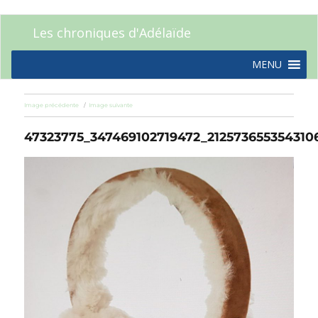
Les chroniques d'Adélaïde
MENU
Image précédente
Image suivante
47323775_347469102719472_212573655354310