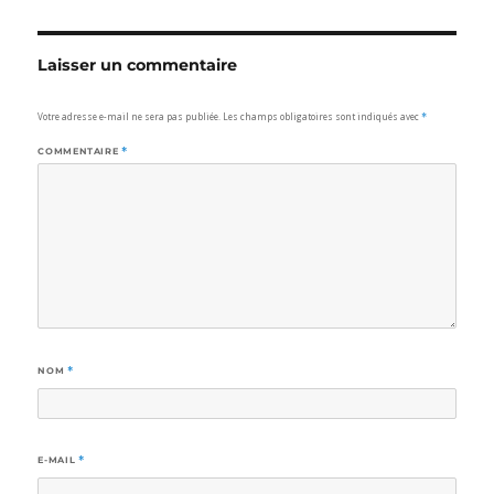
Laisser un commentaire
Votre adresse e-mail ne sera pas publiée.
Les champs obligatoires sont indiqués avec
*
COMMENTAIRE
*
NOM
*
E-MAIL
*