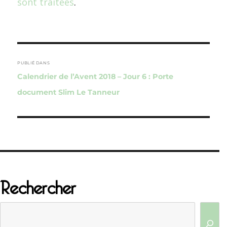
sont traitées
.
Navigation
de
PUBLIÉ DANS
Calendrier de l’Avent 2018 – Jour 6 : Porte
l’article
document Slim Le Tanneur
Rechercher