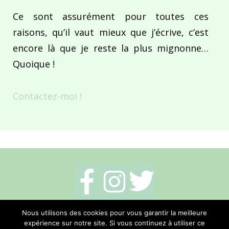
Ce sont assurément pour toutes ces
raisons, qu’il vaut mieux que j’écrive, c’est
encore là que je reste la plus mignonne…
Quoique !
Contactez-moi !
Mentions légales
-
Politique de cookies
-
Nous utilisons des cookies pour vous garantir la meilleure
expérience sur notre site. Si vous continuez à utiliser ce
Me contacter