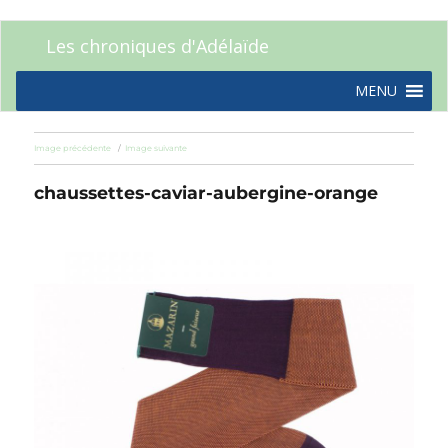
Les chroniques d'Adélaïde
MENU
Image précédente
Image suivante
chaussettes-caviar-aubergine-orange