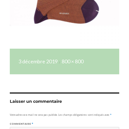
Publié
Taille
3 décembre 2019
800 × 800
le
réelle
Laisser un commentaire
Votre adresse e-mail ne sera pas publiée.
Les champs obligatoires sont indiqués avec
*
COMMENTAIRE
*