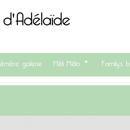
 d'Adélaïde
émère galerie
Méli Mélo
Family’s b