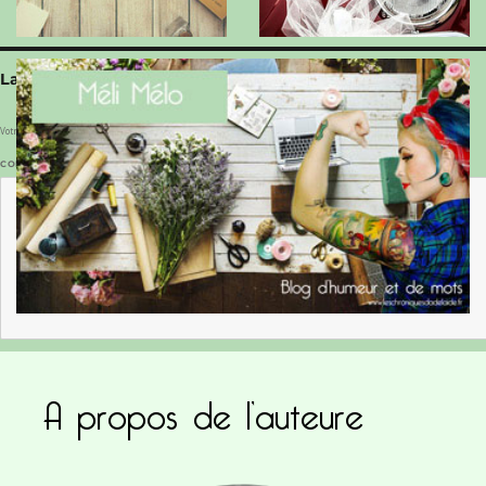
Laisser un commentaire
Votre adresse e-mail ne sera pas publiée.
Les champs obligatoires sont indiqués avec
*
COMMENTAIRE
*
A propos de l’auteure
NOM
*
E-MAIL
*