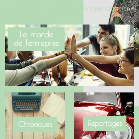
Le Benaise de la Charente-Maritime vaut bien
le Hygge du Danemark !
Modèle 1460 PASCAL WILD BOTANICS