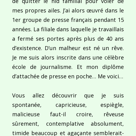
de quitter le nid familial pour voler de
mes propres ailes. J’ai alors œuvré dans le
1er groupe de presse français pendant 15
Navigation
années. La filiale dans laquelle je travaillais
de
PUBLIÉ DANS
a fermé ses portes après plus de 40 ans
Calendrier de l’Avent 2019 – Jour 3 : Des Docs pou
l’article
d’existence. D’un malheur est né un rêve.
Je me suis alors inscrite dans une célèbre
école de journalisme. Et mon diplôme
d’attachée de presse en poche… Me voici…
Vous allez découvrir que je suis
spontanée, capricieuse, espiègle,
malicieuse faut-il croire, rêveuse
sûrement, contemplative absolument,
timide beaucoup et agaçante semblerait-