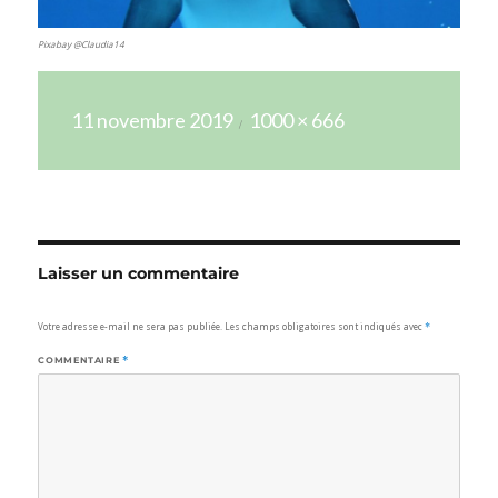
Pixabay @Claudia14
Publié
Taille
11 novembre 2019
1000 × 666
le
réelle
Laisser un commentaire
Votre adresse e-mail ne sera pas publiée.
Les champs obligatoires sont indiqués avec
*
COMMENTAIRE
*