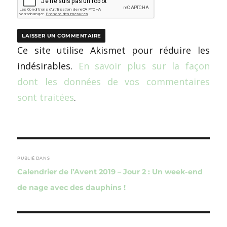
Ce site utilise Akismet pour réduire les
indésirables.
En savoir plus sur la façon
dont les données de vos commentaires
sont traitées
.
Navigation
de
PUBLIÉ DANS
Calendrier de l’Avent 2019 – Jour 2 : Un week-end
l’article
de nage avec des dauphins !