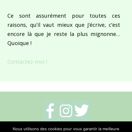
Ce sont assurément pour toutes ces
raisons, qu’il vaut mieux que j’écrive, c’est
encore là que je reste la plus mignonne…
Quoique !
Contactez-moi !
Mentions légales
-
Politique de cookies
-
Nous utilisons des cookies pour vous garantir la meilleure