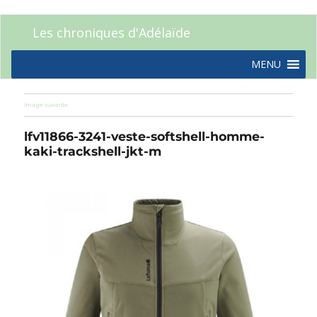
Les chroniques d'Adélaïde
MENU
Image suivante
lfv11866-3241-veste-softshell-homme-
kaki-trackshell-jkt-m