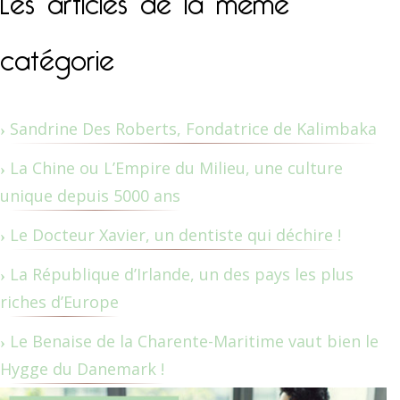
catégorie
Sandrine Des Roberts, Fondatrice de Kalimbaka
La Chine ou L’Empire du Milieu, une culture
unique depuis 5000 ans
Le Docteur Xavier, un dentiste qui déchire !
La République d’Irlande, un des pays les plus
riches d’Europe
Le Benaise de la Charente-Maritime vaut bien le
Hygge du Danemark !