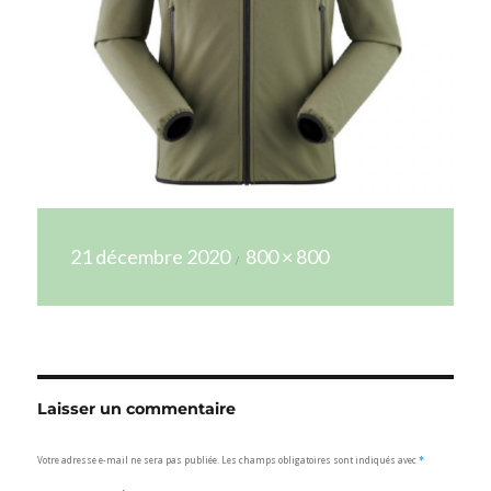
Publié
Taille
21 décembre 2020
800 × 800
le
réelle
Laisser un commentaire
Votre adresse e-mail ne sera pas publiée.
Les champs obligatoires sont indiqués avec
*