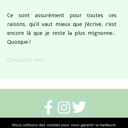
Ce sont assurément pour toutes ces
raisons, qu’il vaut mieux que j’écrive, c’est
encore là que je reste la plus mignonne…
Quoique !
Contactez-moi !
Mentions légales
-
Politique de cookies
-
Nous utilisons des cookies pour vous garantir la meilleure