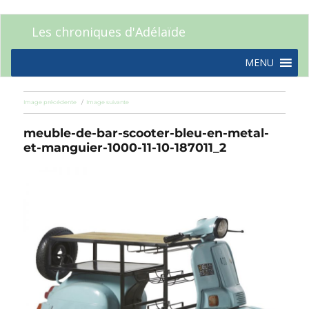
Les chroniques d'Adélaïde
MENU
Image précédente
Image suivante
meuble-de-bar-scooter-bleu-en-metal-
et-manguier-1000-11-10-187011_2