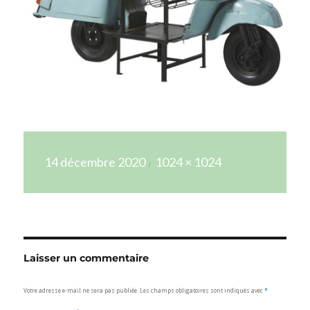
Publié
Taille
14 décembre 2020
1024 × 1024
le
réelle
Laisser un commentaire
Votre adresse e-mail ne sera pas publiée.
Les champs obligatoires sont indiqués avec
*