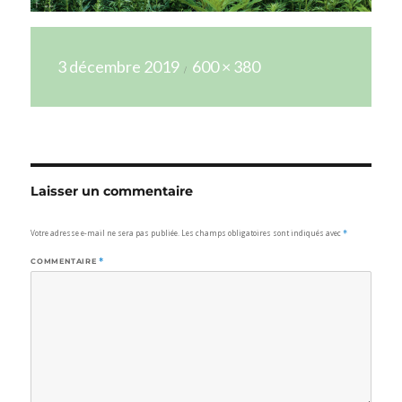
Publié
Taille
3 décembre 2019
600 × 380
le
réelle
Laisser un commentaire
Votre adresse e-mail ne sera pas publiée.
Les champs obligatoires sont indiqués avec
*
COMMENTAIRE
*