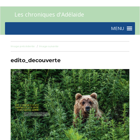
Les chroniques d'Adélaïde
MENU
Image précédente
Image suivante
edito_decouverte