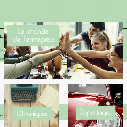
Le Benaise de la Charente-Maritime vaut bien
le Hygge du Danemark !
Laisser un commentaire
Votre adresse e-mail ne sera pas publiée.
Les champs obligatoires sont indiqués avec
*
COMMENTAIRE
*
NOM
*