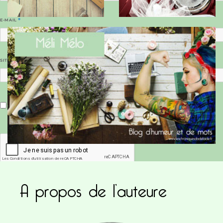
E-MAIL
*
SITE WEB
Enregistrer mon nom, mon e-mail et mon site dans le navigateur pour mon prochain commentaire.
A propos de l’auteure
Ce site utilise Akismet pour réduire les indésirab
commentaires sont traitées
.