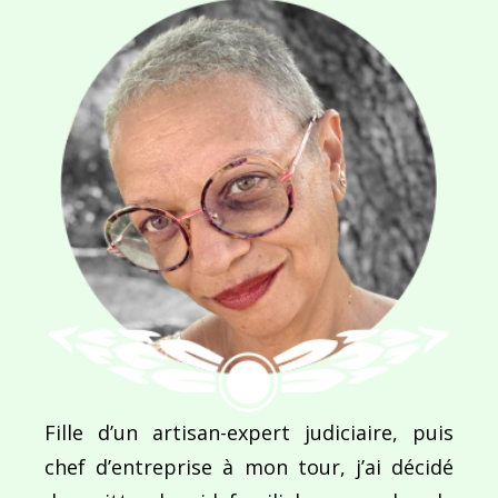
Navigation
de
PUBLIÉ DANS
Bleu
l’article
Fille d’un artisan-expert judiciaire, puis
chef d’entreprise à mon tour, j’ai décidé