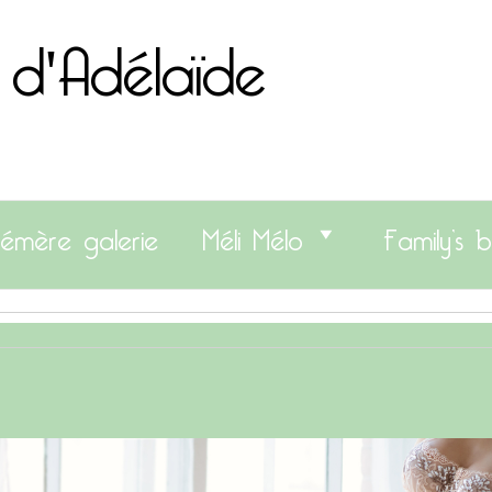
 d'Adélaïde
émère galerie
Méli Mélo
Family’s b