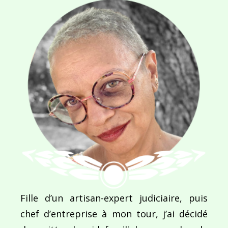
Navigation
de
PUBLIÉ DANS
5 règles pour recevoir ses invités comme les mem
l’article
Fille d’un artisan-expert judiciaire, puis
chef d’entreprise à mon tour, j’ai décidé