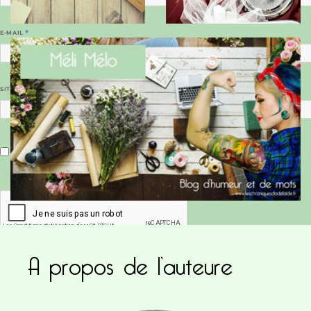
E-MAIL
*
SITE WEB
Enregistrer mon nom, mon e-mail et mon site dans le navigateur pour mon prochain commentaire.
A propos de l’auteure
Ce site utilise Akismet pour réduire les indésirab
commentaires sont traitées
.