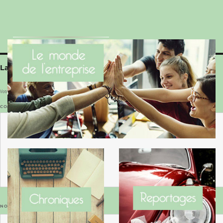
Le Benaise de la Charente-Maritime vaut bien
le Hygge du Danemark !
Laisser un commentaire
Votre adresse e-mail ne sera pas publiée.
Les champs obligatoires sont indiqués avec
*
COMMENTAIRE
*
NOM
*