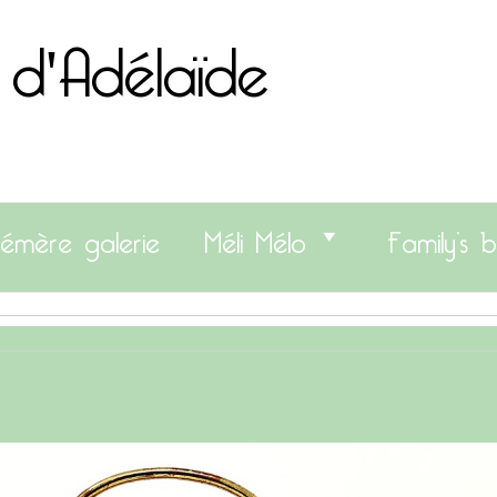
 d'Adélaïde
émère galerie
Méli Mélo
Family’s b