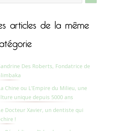
es articles de la même
atégorie
Sandrine Des Roberts, Fondatrice de
alimbaka
La Chine ou L’Empire du Milieu, une
lture unique depuis 5000 ans
Le Docteur Xavier, un dentiste qui
chire !