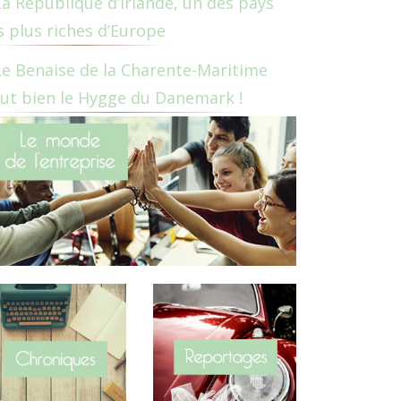
La République d’Irlande, un des pays
s plus riches d’Europe
Le Benaise de la Charente-Maritime
ut bien le Hygge du Danemark !