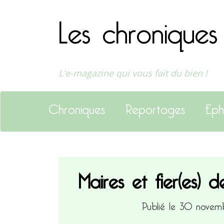
Les chroniques
L'e-magazine qui vous fait du bien !
Chroniques
Reportages
Eph
Maires et fier(es) 
Publié le 30 nove