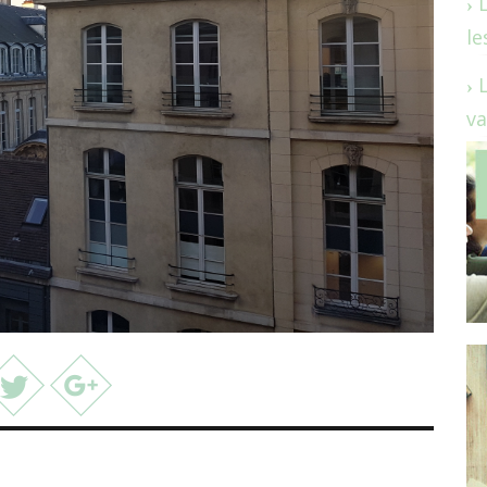
le
va