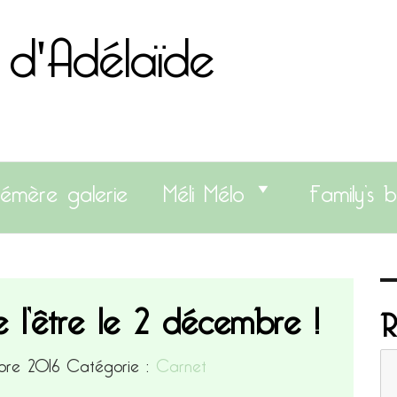
 d'Adélaïde
émère galerie
Méli Mélo
Family’s b
de l’être le 2 décembre !
R
mbre 2016
Catégorie :
Carnet