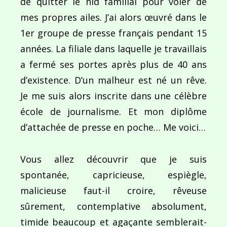
de quitter le nid familial pour voler de
mes propres ailes. J’ai alors œuvré dans le
1er groupe de presse français pendant 15
années. La filiale dans laquelle je travaillais
a fermé ses portes après plus de 40 ans
Navigation
d’existence. D’un malheur est né un rêve.
de
PUBLIÉ DANS
Je me suis alors inscrite dans une célèbre
Maires et fier(es) de l’être !
l’article
école de journalisme. Et mon diplôme
d’attachée de presse en poche… Me voici…
Vous allez découvrir que je suis
spontanée, capricieuse, espiègle,
malicieuse faut-il croire, rêveuse
sûrement, contemplative absolument,
timide beaucoup et agaçante semblerait-