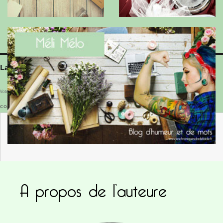
Laisser un commentaire
Votre adresse e-mail ne sera pas publiée.
Les champs obligatoires sont indiqués avec
*
COMMENTAIRE
*
A propos de l’auteure
NOM
*