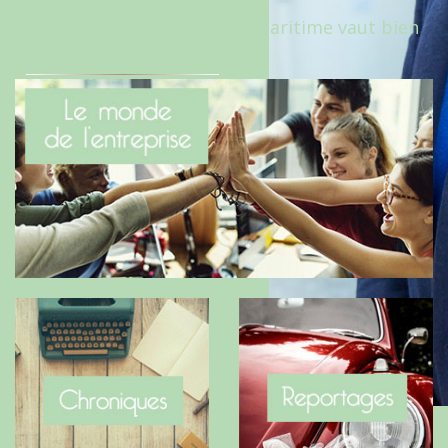
Le Benaise de la Charente-Maritime vaut bien
le Hygge du Danemark !
Crédit photo : Farid Makhlouf