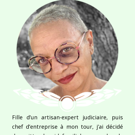
E-MAIL
*
SITE WEB
Enregistrer mon nom, mon e-mail et mon site dans le navigateur pour mon prochain commentaire.
Fille d’un artisan-expert judiciaire, puis
Ce site utilise Akismet pour réduire les indésirab
chef d’entreprise à mon tour, j’ai décidé
commentaires sont traitées
.