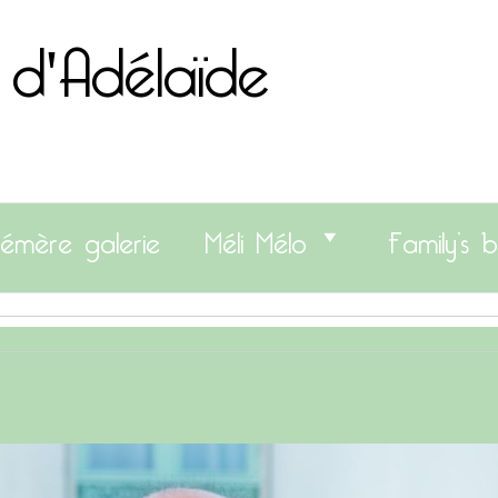
 d'Adélaïde
émère galerie
Méli Mélo
Family’s b