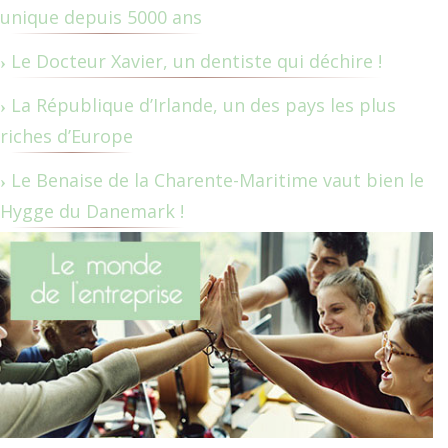
unique depuis 5000 ans
Le Docteur Xavier, un dentiste qui déchire !
La République d’Irlande, un des pays les plus
riches d’Europe
Le Benaise de la Charente-Maritime vaut bien le
Hygge du Danemark !