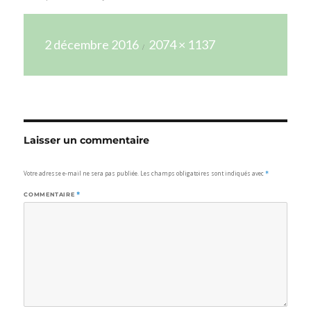
Publié
Taille
2 décembre 2016
2074 × 1137
le
réelle
Laisser un commentaire
Votre adresse e-mail ne sera pas publiée.
Les champs obligatoires sont indiqués avec
*
COMMENTAIRE
*