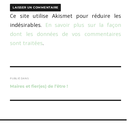
Ce site utilise Akismet pour réduire les
indésirables.
En savoir plus sur la façon
dont les données de vos commentaires
sont traitées
.
Navigation
de
PUBLIÉ DANS
Maires et fier(es) de l’être !
l’article