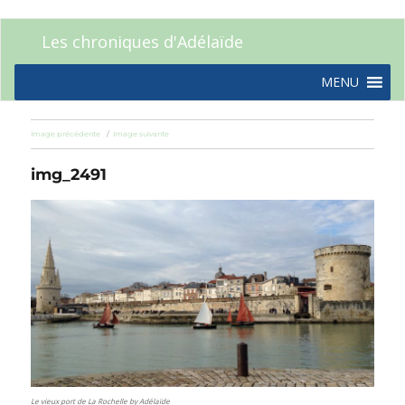
Les chroniques d'Adélaïde
MENU
Image précédente
Image suivante
img_2491
Le vieux port de La Rochelle by Adélaïde