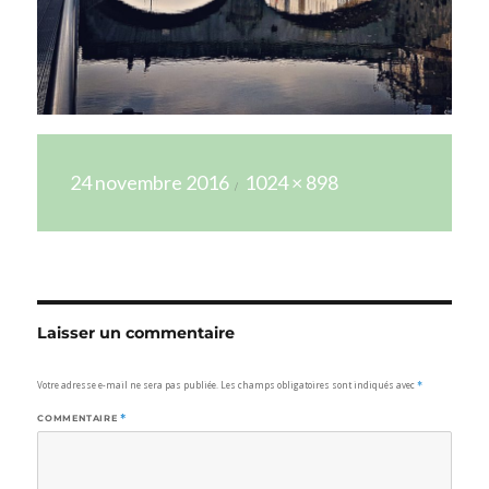
Publié
Taille
24 novembre 2016
1024 × 898
le
réelle
Laisser un commentaire
Votre adresse e-mail ne sera pas publiée.
Les champs obligatoires sont indiqués avec
*
COMMENTAIRE
*