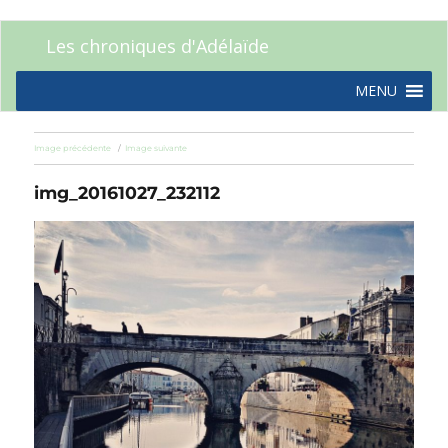
Les chroniques d'Adélaïde
MENU
Image précédente
Image suivante
img_20161027_232112