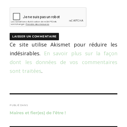
Ce site utilise Akismet pour réduire les
indésirables.
En savoir plus sur la façon
dont les données de vos commentaires
sont traitées
.
Navigation
de
PUBLIÉ DANS
Maires et fier(es) de l’être !
l’article