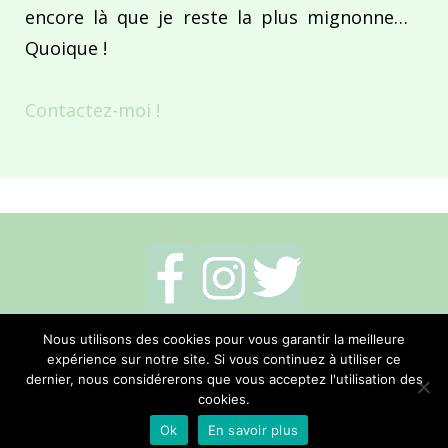
encore là que je reste la plus mignonne…
Quoique !
Contactez-moi !
Mentions légales
-
Politique de cookies
-
Nous utilisons des cookies pour vous garantir la meilleure
expérience sur notre site. Si vous continuez à utiliser ce
Me contacter
dernier, nous considérerons que vous acceptez l'utilisation des
cookies.
Réalisation Hano Communication
Ok
En savoir plus