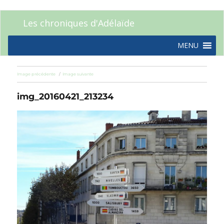
Les chroniques d'Adélaïde
MENU
Image précédente
Image suivante
img_20160421_213234