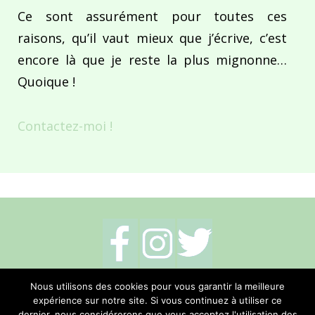
Ce sont assurément pour toutes ces
raisons, qu’il vaut mieux que j’écrive, c’est
encore là que je reste la plus mignonne…
Quoique !
Contactez-moi !
Mentions légales
-
Politique de cookies
-
Nous utilisons des cookies pour vous garantir la meilleure
expérience sur notre site. Si vous continuez à utiliser ce
Me contacter
dernier, nous considérerons que vous acceptez l'utilisation des