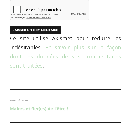
Ce site utilise Akismet pour réduire les
indésirables.
En savoir plus sur la façon
dont les données de vos commentaires
sont traitées
.
Navigation
de
PUBLIÉ DANS
Maires et fier(es) de l’être !
l’article