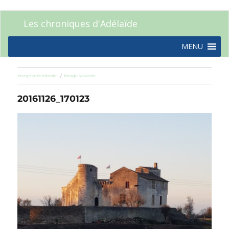
Les chroniques d'Adélaïde
MENU
Image précédente
Image suivante
20161126_170123