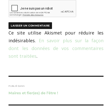
Ce site utilise Akismet pour réduire les
indésirables.
En savoir plus sur la façon
dont les données de vos commentaires
sont traitées
.
Navigation
de
PUBLIÉ DANS
Maires et fier(es) de l’être !
l’article