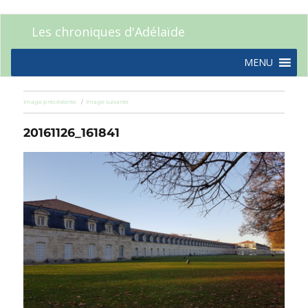
Les chroniques d'Adélaïde
MENU
Image précédente
Image suivante
20161126_161841