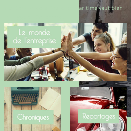
Le Benaise de la Charente-Maritime vaut bien
le Hygge du Danemark !
Les arcardes de La Rochelle by Adélaïde