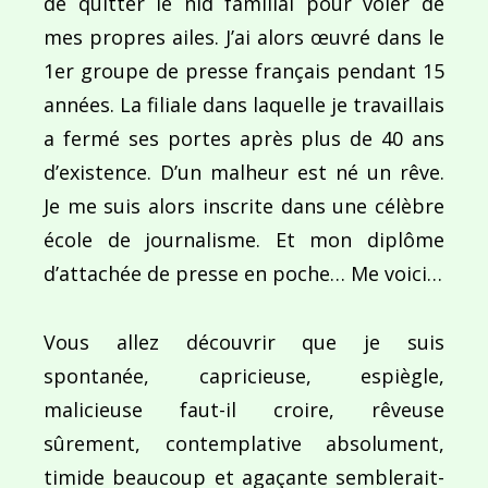
de quitter le nid familial pour voler de
mes propres ailes. J’ai alors œuvré dans le
1er groupe de presse français pendant 15
années. La filiale dans laquelle je travaillais
a fermé ses portes après plus de 40 ans
Navigation
d’existence. D’un malheur est né un rêve.
de
PUBLIÉ DANS
Je me suis alors inscrite dans une célèbre
Maires et fier(es) de l’être !
l’article
école de journalisme. Et mon diplôme
d’attachée de presse en poche… Me voici…
Vous allez découvrir que je suis
spontanée, capricieuse, espiègle,
malicieuse faut-il croire, rêveuse
sûrement, contemplative absolument,
timide beaucoup et agaçante semblerait-