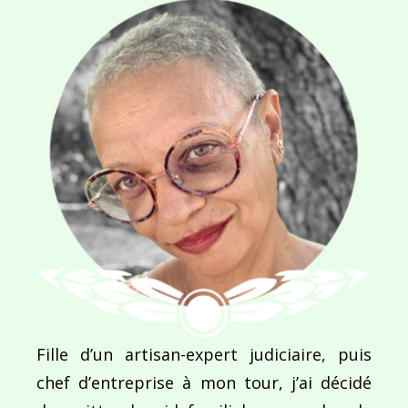
E-MAIL
*
SITE WEB
Enregistrer mon nom, mon e-mail et mon site dans le navigateur pour mon prochain commentaire.
Fille d’un artisan-expert judiciaire, puis
Ce site utilise Akismet pour réduire les indésirab
chef d’entreprise à mon tour, j’ai décidé
commentaires sont traitées
.