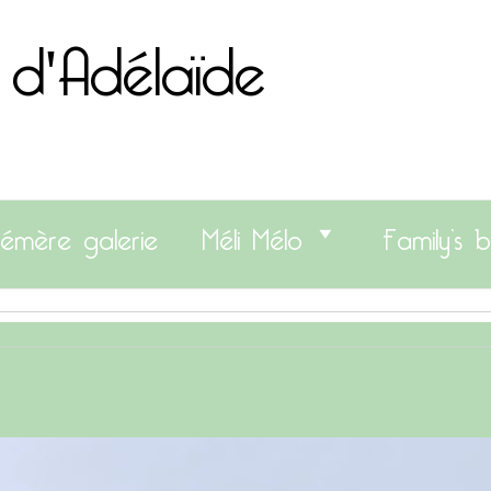
 d'Adélaïde
émère galerie
Méli Mélo
Family’s b