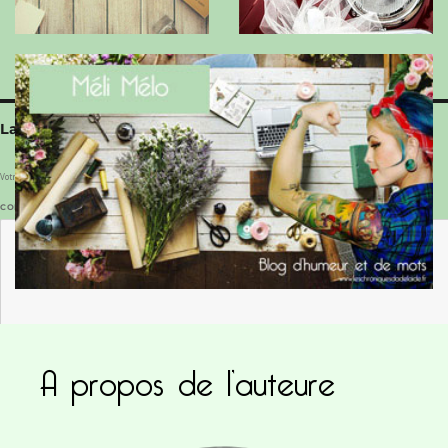
Laisser un commentaire
Votre adresse e-mail ne sera pas publiée.
Les champs obligatoires sont indiqués avec
*
COMMENTAIRE
*
A propos de l’auteure
NOM
*