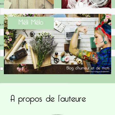
NOM
*
E-MAIL
*
SITE WEB
Enregistrer mon nom, mon e-mail et mon site dans le navigateur pour mon prochain commentaire.
A propos de l’auteure