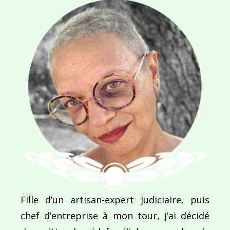
Ce site utilise Akismet pour réduire les indésirab
commentaires sont traitées
.
Navigation
de
PUBLIÉ DANS
Maires et fier(es) de l’être !
l’article
Fille d’un artisan-expert judiciaire, puis
chef d’entreprise à mon tour, j’ai décidé