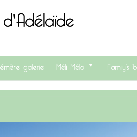
 d'Adélaïde
émère galerie
Méli Mélo
Family’s b