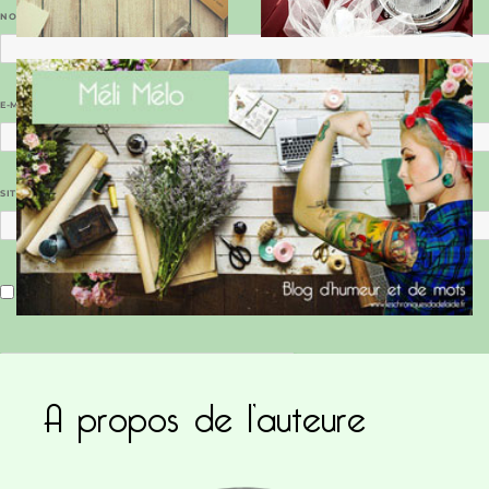
NOM
*
E-MAIL
*
SITE WEB
Enregistrer mon nom, mon e-mail et mon site dans le navigateur pour mon prochain commentaire.
A propos de l’auteure