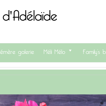
 d'Adélaïde
émère galerie
Méli Mélo
Family’s b