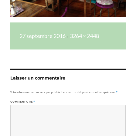
Publié
Taille
27 septembre 2016
3264 × 2448
le
réelle
Laisser un commentaire
Votre adresse e-mail ne sera pas publiée.
Les champs obligatoires sont indiqués avec
*
COMMENTAIRE
*