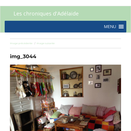
Les chroniques d'Adélaïde
MENU
Image précédente
Image suivante
img_3044