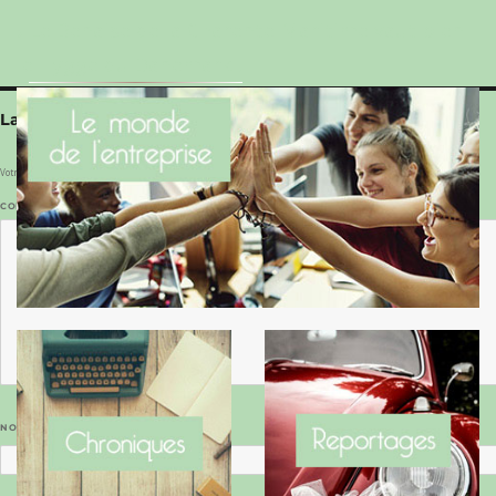
Le Benaise de la Charente-Maritime vaut bien
le Hygge du Danemark !
Laisser un commentaire
Votre adresse e-mail ne sera pas publiée.
Les champs obligatoires sont indiqués avec
*
COMMENTAIRE
*
NOM
*