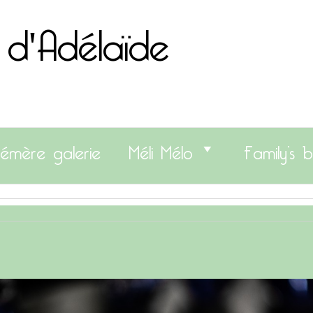
 d'Adélaïde
émère galerie
Méli Mélo
Family’s b