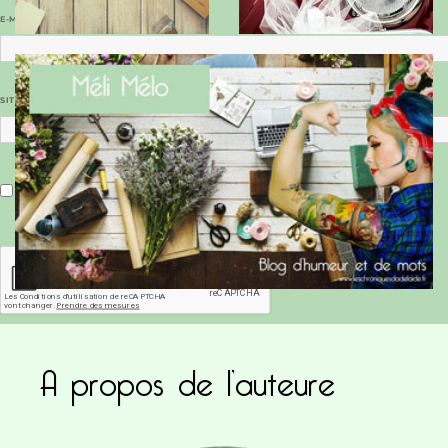
E-MAIL
*
SITE WEB
Enregistrer mon nom, mon e-mail et mon site dans le navigateur pour mon prochain commentaire.
A propos de l’auteure
Ce site utilise Akismet pour réduire les indésirab
commentaires sont traitées
.