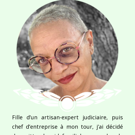
Navigation
de
PUBLIÉ DANS
Les Dessous d’Audrey
l’article
Fille d’un artisan-expert judiciaire, puis
chef d’entreprise à mon tour, j’ai décidé