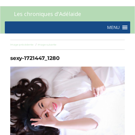
Les chroniques d'Adélaïde
MENU
Image précédente
Image suivante
sexy-1721447_1280