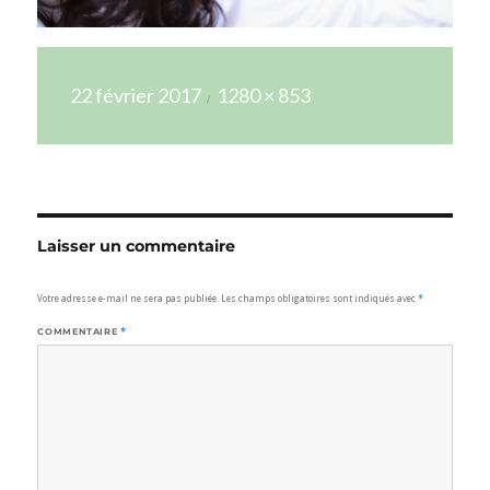
Publié
Taille
22 février 2017
1280 × 853
le
réelle
Laisser un commentaire
Votre adresse e-mail ne sera pas publiée.
Les champs obligatoires sont indiqués avec
*
COMMENTAIRE
*